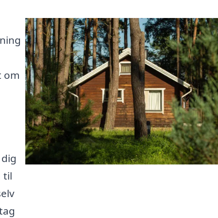
gning
t om
 dig
til
elv
 tag