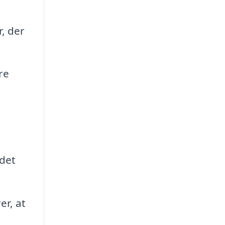
, der
re
jdet
er, at