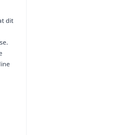
t dit
se.
e
dine