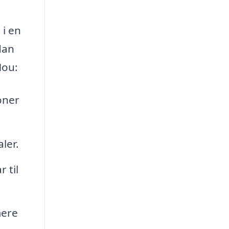
 i en
dan
Hou:
oner
ler.
 til
mere