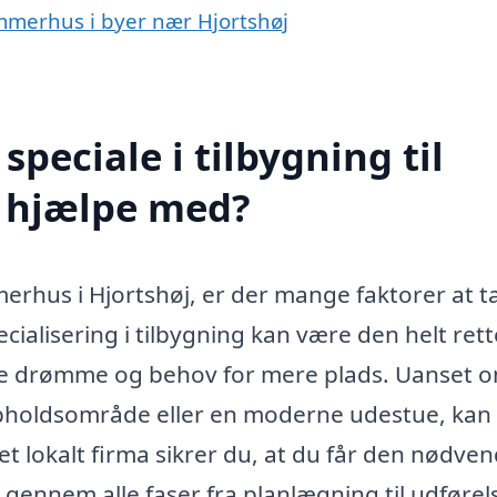
sommerhus i byer nær Hjortshøj
peciale i tilbygning til
 hjælpe med?
erhus i Hjortshøj, er der mange faktorer at t
cialisering i tilbygning kan være den helt rett
dine drømme og behov for mere plads. Uanset 
opholdsområde eller en moderne udestue, kan
et lokalt firma sikrer du, at du får den nødve
 gennem alle faser fra planlægning til udførel