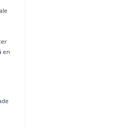
ale
ter
å en
lade