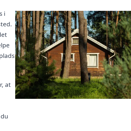
 i
sted.
det
ælpe
plads
, at
 du