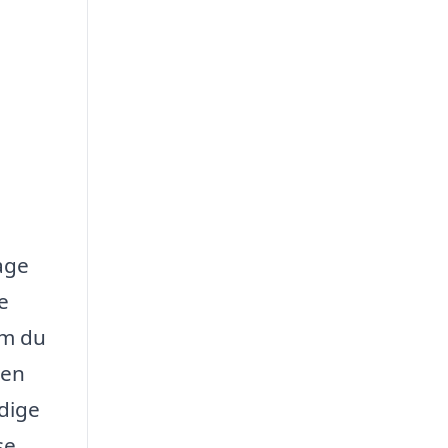
age
e
om du
 en
ndige
se.