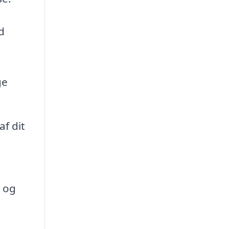
d
ge
f dit
 og