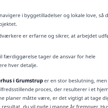
avigere i byggetilladelser og lokale love, så 
ojektet.
ærkere er erfarne og sikrer, at arbejdet udf
til færdiggørelse tager de ansvar for hele
ere hver detalje.
erhus i Grumstrup
er en stor beslutning, me
fredsstillende proces, der resulterer i et hjem
e planer måtte være, er det vigtigt at tage di
 resultat, du vil nyde i mange år fremover. Hus