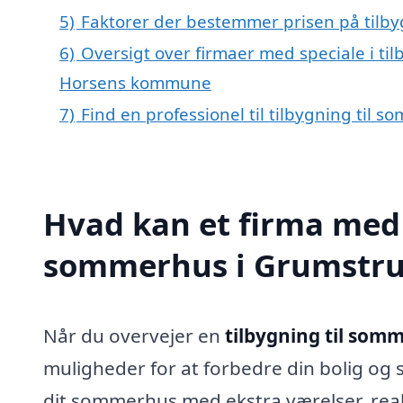
5)
Faktorer der bestemmer prisen på tilb
6)
Oversigt over firmaer med speciale i ti
Horsens kommune
7)
Find en professionel til tilbygning til
Hvad kan et firma med s
sommerhus i Grumstru
Når du overvejer en
tilbygning til som
muligheder for at forbedre din bolig og
dit sommerhus med ekstra værelser, rea