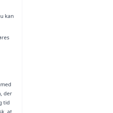
du kan
øres
n med
, der
g tid
k, at