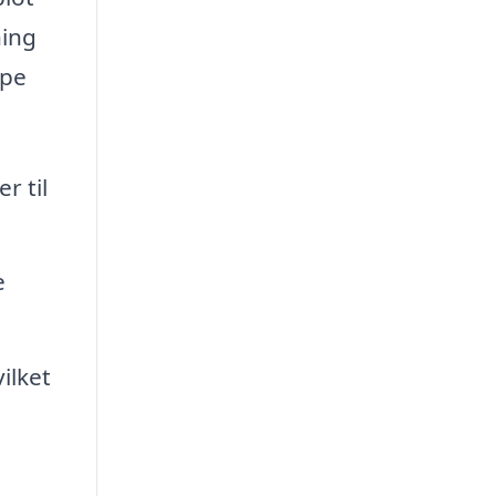
ning
lpe
r til
e
ilket