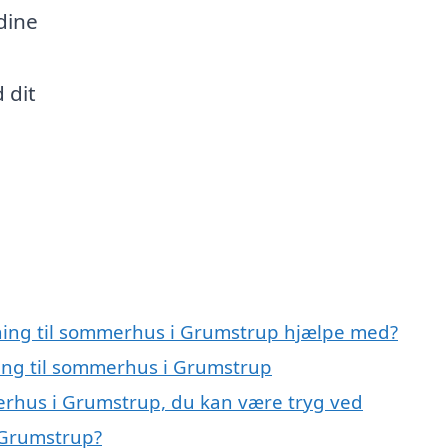
dine
 dit
gning til sommerhus i Grumstrup hjælpe med?
ning til sommerhus i Grumstrup
merhus i Grumstrup, du kan være tryg ved
 Grumstrup?