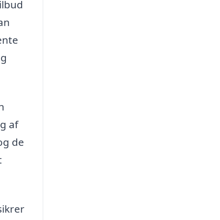
ilbud
kan
ente
og
n
g af
 og de
t
ikrer