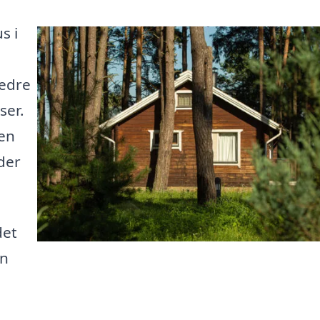
s i
bedre
ser.
 en
 der
det
in