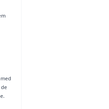
dem
g med
n de
e.