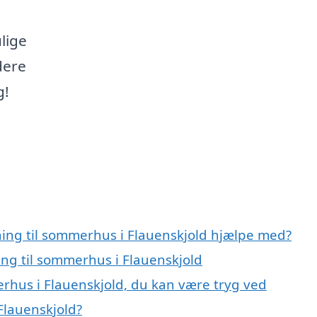
lige
dere
g!
ning til sommerhus i Flauenskjold hjælpe med?
ing til sommerhus i Flauenskjold
erhus i Flauenskjold, du kan være tryg ved
Flauenskjold?