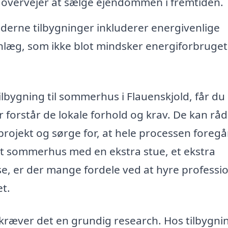
u overvejer at sælge ejendommen i fremtiden.
rne tilbygninger inkluderer energivenlige
anlæg, som ikke blot mindsker energiforbruge
tilbygning til sommerhus i Flauenskjold, får du 
r forstår de lokale forhold og krav. De kan rå
projekt og sørge for, at hele processen foregå
dit sommerhus med en ekstra stue, et ekstra
se, er der mange fordele ved at hyre professio
t.
t kræver det en grundig research. Hos tilbygni