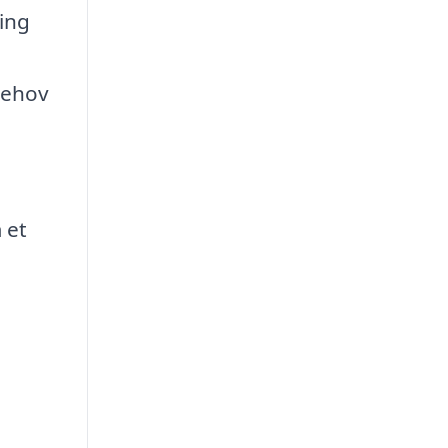
ring
behov
 et