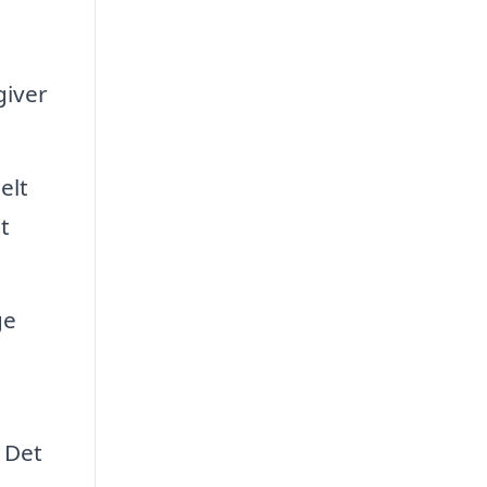
giver
elt
t
ge
 Det