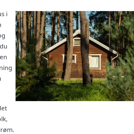
s i
n
og
 du
ken
gning
u
det
lk,
drøm.