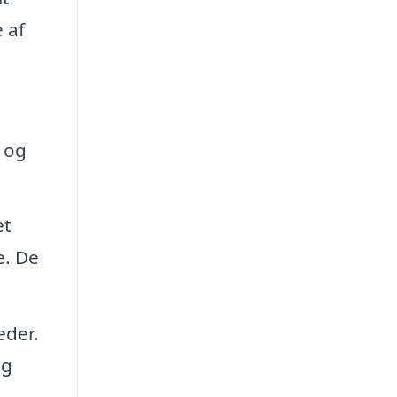
 af
v og
et
e. De
eder.
og