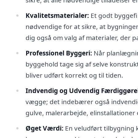
sikre, at alle nødvendige tilladelser e
Kvalitetsmaterialer:
Et godt byggefir
nødvendige for at sikre, at bygningen
dig også om valg af materialer, der pa
Professionel Byggeri:
Når planlægning
byggehold tage sig af selve konstrukt
bliver udført korrekt og til tiden.
Indvendig og Udvendig Færdiggørel
vægge; det indebærer også indvendig 
gulve, malerarbejde, elinstallationer
Øget Værdi:
En veludført tilbygning