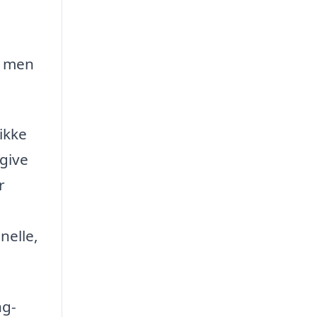
t men
ikke
dgive
r
nelle,
ng-