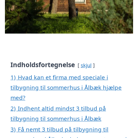
Indholdsfortegnelse
skjul
1)
Hvad kan et firma med speciale i
tilbygning til sommerhus i Ålbæk hjælpe
med?
2)
Indhent altid mindst 3 tilbud på
tilbygning til sommerhus i Ålbæk
3)
Få nemt 3 tilbud på tilbygning til