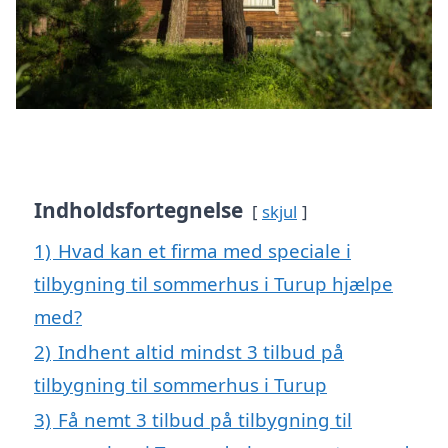
Indholdsfortegnelse
skjul
1)
Hvad kan et firma med speciale i
tilbygning til sommerhus i Turup hjælpe
med?
2)
Indhent altid mindst 3 tilbud på
tilbygning til sommerhus i Turup
3)
Få nemt 3 tilbud på tilbygning til