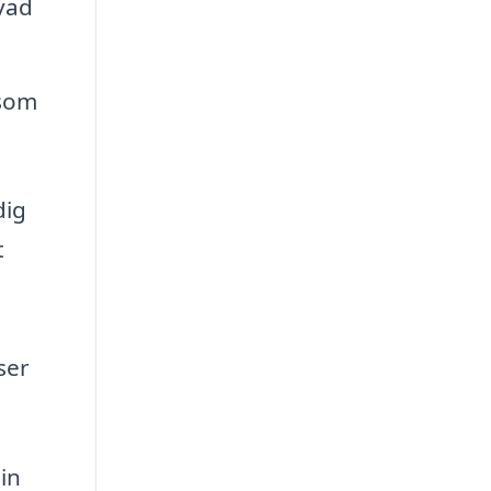
hvad
som
dig
t
ser
in