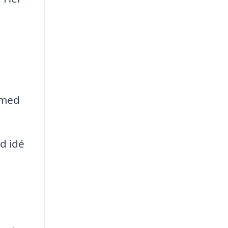
 med
d idé