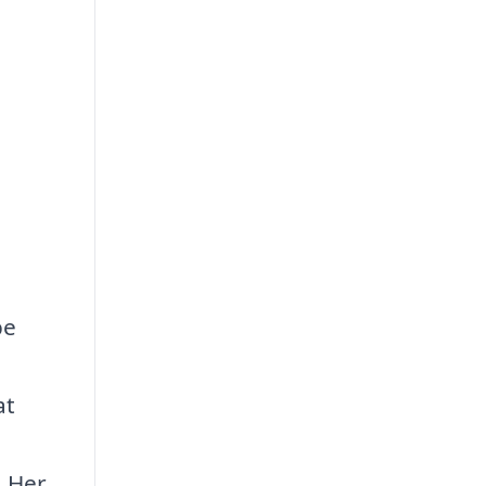
be
at
. Her