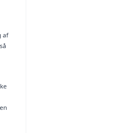
 af
gså
kke
den