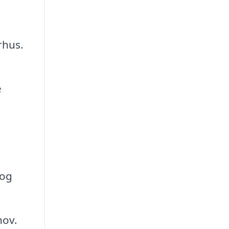
rhus.
e
 og
hov.