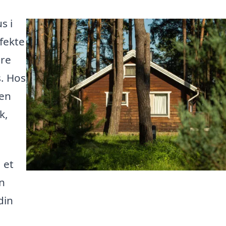
s i
fekte
dre
s. Hos
 en
k,
 et
en
din