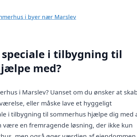
sommerhus i byer nær Marslev
peciale i tilbygning til
hjælpe med?
mmerhus i Marslev? Uanset om du ønsker at ska
eværelse, eller måske lave et hyggeligt
e i tilbygning til sommerhus hjælpe dig med 
n være en fremragende løsning, der ikke kun
erhus, men også øger værdien af ejendommen