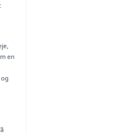
t
eje,
om en
n og
få