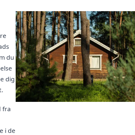
ære
lads
om du
else
pe dig
t.
 fra
e i de