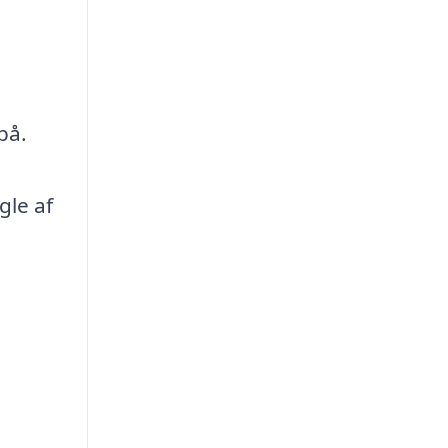
på.
gle af