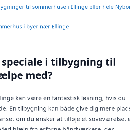
bygninger til sommerhuse i Ellinge eller hele Nybo
sommerhus i byer nær Ellinge
peciale i tilbygning til
jælpe med?
linge kan være en fantastisk løsning, hvis du
. En tilbygning kan både give dig mere plad
nset om du ønsker at tilføje et soveværelse, 
 Med hjælp fra erfarne håndværkere, der