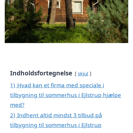
Indholdsfortegnelse
skjul
1)
Hvad kan et firma med speciale i
tilbygning til sommerhus i Ejlstrup hjælpe
med?
2)
Indhent altid mindst 3 tilbud på
tilbygning til sommerhus i Ejlstrup